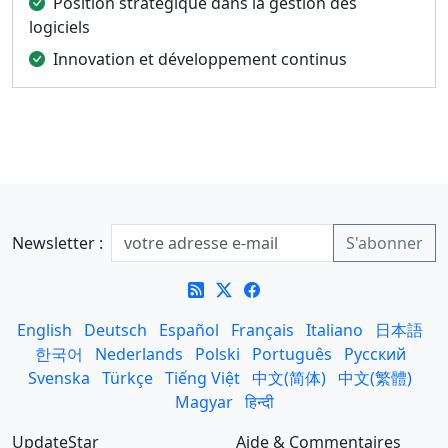
Position stratégique dans la gestion des
logiciels
Innovation et développement continus
Newsletter :
English
Deutsch
Español
Français
Italiano
日本語
한국어
Nederlands
Polski
Português
Русский
Svenska
Türkçe
Tiếng Việt
中文(简体)
中文(繁體)
Magyar
हिन्दी
UpdateStar
Aide & Commentaires