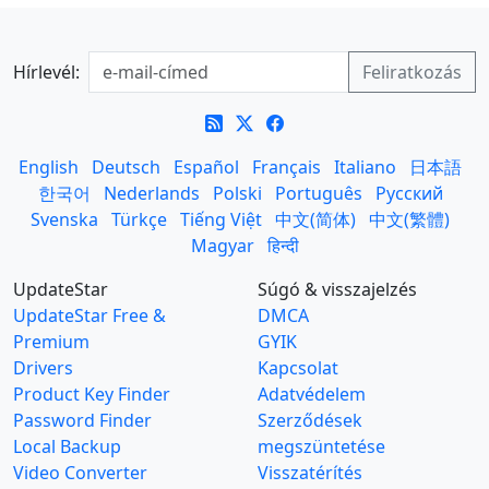
Hírlevél:
English
Deutsch
Español
Français
Italiano
日本語
한국어
Nederlands
Polski
Português
Русский
Svenska
Türkçe
Tiếng Việt
中文(简体)
中文(繁體)
Magyar
हिन्दी
UpdateStar
Súgó & visszajelzés
UpdateStar Free &
DMCA
Premium
GYIK
Drivers
Kapcsolat
Product Key Finder
Adatvédelem
Password Finder
Szerződések
Local Backup
megszüntetése
Video Converter
Visszatérítés