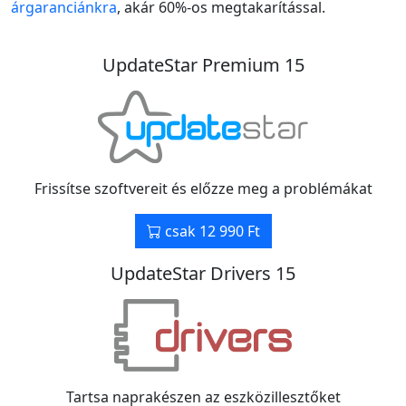
árgaranciánkra
, akár 60%-os megtakarítással.
UpdateStar Premium 15
Frissítse szoftvereit és előzze meg a problémákat
csak 12 990 Ft
UpdateStar Drivers 15
Tartsa naprakészen az eszközillesztőket