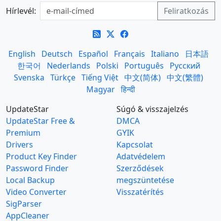
Hírlevél:
English
Deutsch
Español
Français
Italiano
日本語
한국어
Nederlands
Polski
Português
Русский
Svenska
Türkçe
Tiếng Việt
中文(简体)
中文(繁體)
Magyar
हिन्दी
UpdateStar
Súgó & visszajelzés
UpdateStar Free &
DMCA
Premium
GYIK
Drivers
Kapcsolat
Product Key Finder
Adatvédelem
Password Finder
Szerződések
Local Backup
megszüntetése
Video Converter
Visszatérítés
SigParser
AppCleaner