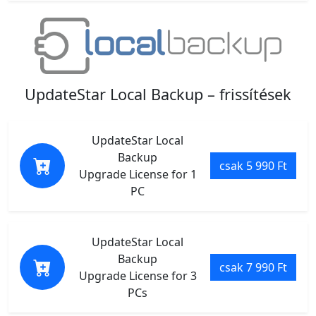
UpdateStar Local Backup – frissítések
UpdateStar Local
Backup
csak 5 990 Ft
Upgrade License for 1
PC
UpdateStar Local
Backup
csak 7 990 Ft
Upgrade License for 3
PCs