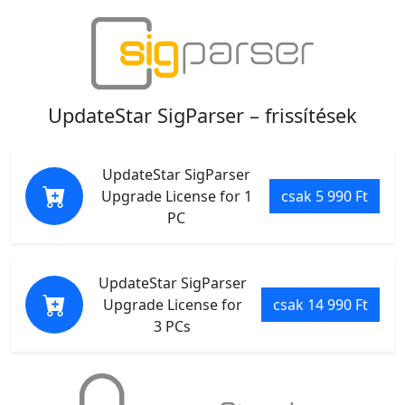
UpdateStar SigParser – frissítések
UpdateStar SigParser
Upgrade License for 1
csak 5 990 Ft
PC
UpdateStar SigParser
Upgrade License for
csak 14 990 Ft
3 PCs