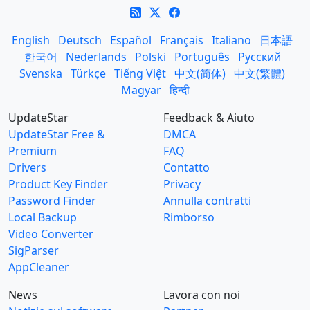
English
Deutsch
Español
Français
Italiano
日本語
한국어
Nederlands
Polski
Português
Русский
Svenska
Türkçe
Tiếng Việt
中文(简体)
中文(繁體)
Magyar
हिन्दी
UpdateStar
Feedback & Aiuto
UpdateStar Free &
DMCA
Premium
FAQ
Drivers
Contatto
Product Key Finder
Privacy
Password Finder
Annulla contratti
Local Backup
Rimborso
Video Converter
SigParser
AppCleaner
News
Lavora con noi