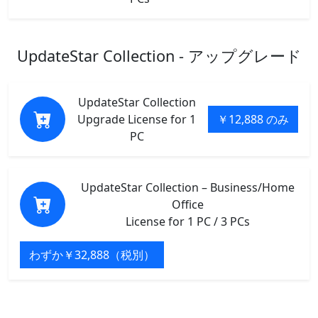
UpdateStar Collection - アップグレード
UpdateStar Collection
Upgrade License for 1
￥12,888 のみ
PC
UpdateStar Collection – Business/Home
Office
License for 1 PC / 3 PCs
わずか￥32,888（税別）