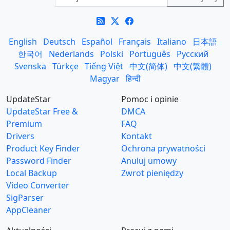
English
Deutsch
Español
Français
Italiano
日本語
한국어
Nederlands
Polski
Português
Русский
Svenska
Türkçe
Tiếng Việt
中文(简体)
中文(繁體)
Magyar
हिन्दी
UpdateStar
Pomoc i opinie
UpdateStar Free &
DMCA
Premium
FAQ
Drivers
Kontakt
Product Key Finder
Ochrona prywatności
Password Finder
Anuluj umowy
Local Backup
Zwrot pieniędzy
Video Converter
SigParser
AppCleaner