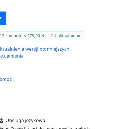
z
3 komputery 279,90 zł
Uaktualnienie
ktualnienia wersji pomniejszych
ktualnienia
omoc
Obsługa językowa
Video Converter jest dostępny w wielu językach,