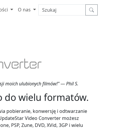
ości
O nas
i moich ulubionych filmów!" — Phil S.
o do wielu formatów.
ia pobieranie, konwersję i odtwarzanie
 UpdateStar Video Converter możesz
ne, PSP, Zune, DVD, XVid, 3GP i wielu