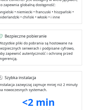
co zapewnia globalną dostępność:
angielski • niemiecki • francuski • hiszpański •
niderlandzki • chiński • włoski • i inne
Bezpieczne pobieranie
Wszystkie pliki do pobrania są hostowane na
bezpiecznych serwerach i podpisane cyfrowo,
aby zapewnić autentyczność i ochronę przed
ingerencją.
Szybka instalacja
Instalacja zazwyczaj zajmuje mniej niż 2 minuty
na nowoczesnych systemach.
<2 min