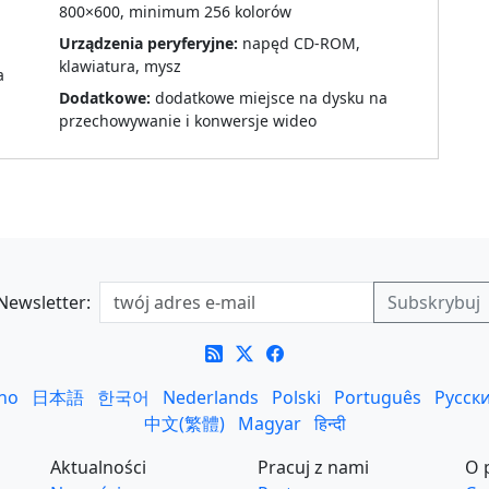
800×600, minimum 256 kolorów
Urządzenia peryferyjne:
napęd CD-ROM,
klawiatura, mysz
a
Dodatkowe:
dodatkowe miejsce na dysku na
przechowywanie i konwersje wideo
Newsletter:
ano
日本語
한국어
Nederlands
Polski
Português
Русск
中文(繁體)
Magyar
हिन्दी
Aktualności
Pracuj z nami
O 