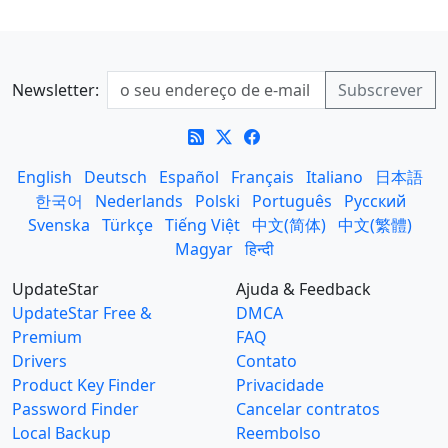
Newsletter:
English
Deutsch
Español
Français
Italiano
日本語
한국어
Nederlands
Polski
Português
Русский
Svenska
Türkçe
Tiếng Việt
中文(简体)
中文(繁體)
Magyar
हिन्दी
UpdateStar
Ajuda & Feedback
UpdateStar Free &
DMCA
Premium
FAQ
Drivers
Contato
Product Key Finder
Privacidade
Password Finder
Cancelar contratos
Local Backup
Reembolso