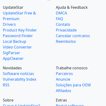
UpdateStar
Ajuda & Feedback
UpdateStar Free &
DMCA
Premium
FAQ
Drivers
Contato
Product Key Finder
Privacidade
Password Finder
Cancelar contratos
Local Backup
Reembolso
Video Converter
SigParser
AppCleaner
Novidades
Trabalhe conosco
Software notícias
Parceiros
Vulnerability Index
Anuncie
RSS
Soluções para OEM
Afiliados
Sobre
Extras
O que é UpdateStar?
Portal software