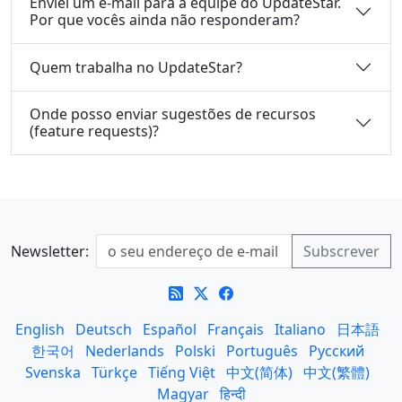
Enviei um e-mail para a equipe do UpdateStar.
Por que vocês ainda não responderam?
Quem trabalha no UpdateStar?
Onde posso enviar sugestões de recursos
(feature requests)?
Newsletter:
English
Deutsch
Español
Français
Italiano
日本語
한국어
Nederlands
Polski
Português
Русский
Svenska
Türkçe
Tiếng Việt
中文(简体)
中文(繁體)
Magyar
हिन्दी