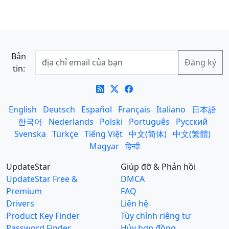
Bản
tin:
English
Deutsch
Español
Français
Italiano
日本語
한국어
Nederlands
Polski
Português
Русский
Svenska
Türkçe
Tiếng Việt
中文(简体)
中文(繁體)
Magyar
हिन्दी
UpdateStar
Giúp đỡ & Phản hồi
UpdateStar Free &
DMCA
Premium
FAQ
Drivers
Liên hệ
Product Key Finder
Tùy chỉnh riêng tư
Password Finder
Hủy hợp đồng