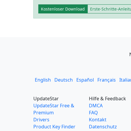
Kostenloser Download
Erste-Schritte-Anlei
English
Deutsch
Español
Français
Itali
UpdateStar
Hilfe & Feedback
UpdateStar Free &
DMCA
Premium
FAQ
Drivers
Kontakt
Product Key Finder
Datenschutz