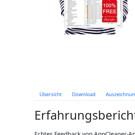
Übersicht
Download
Auszeichnun
Erfahrungsberich
Echtes Feedback von AppCleaner-An