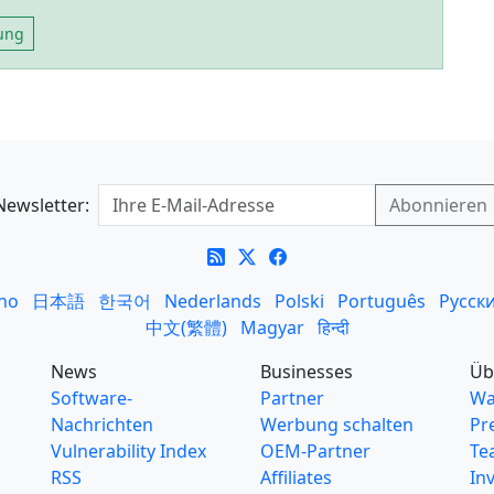
tung
Newsletter:
ano
日本語
한국어
Nederlands
Polski
Português
Русск
中文(繁體)
Magyar
हिन्दी
News
Businesses
Üb
Software-
Partner
Wa
Nachrichten
Werbung schalten
Pr
Vulnerability Index
OEM-Partner
Te
RSS
Affiliates
In