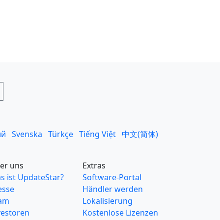
ий
Svenska
Türkçe
Tiếng Việt
中文(简体)
er uns
Extras
s ist UpdateStar?
Software-Portal
esse
Händler werden
am
Lokalisierung
vestoren
Kostenlose Lizenzen