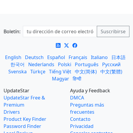
Boletín:
English
Deutsch
Español
Français
Italiano
日本語
한국어
Nederlands
Polski
Português
Русский
Svenska
Türkçe
Tiếng Việt
中文(简体)
中文(繁體)
Magyar
हिन्दी
UpdateStar
Ayuda y Feedback
UpdateStar Free &
DMCA
Premium
Preguntas más
Drivers
frecuentes
Product Key Finder
Contacto
Password Finder
Privacidad