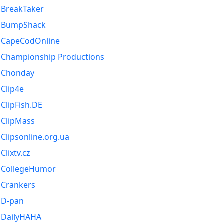
BreakTaker
BumpShack
CapeCodOnline
Championship Productions
Chonday
Clip4e
ClipFish.DE
ClipMass
Clipsonline.org.ua
Clixtv.cz
CollegeHumor
Crankers
D-pan
DailyHAHA