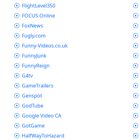
FlightLevel350
FOCUS Online
FoxNews
Fugly.com
Funny-Videos.co.uk
FunnyJunk
FunnyReign
G4tv
GameTrailers
Genspot
GodTube
Google Video CA
GotGame
HalfWayToHazard