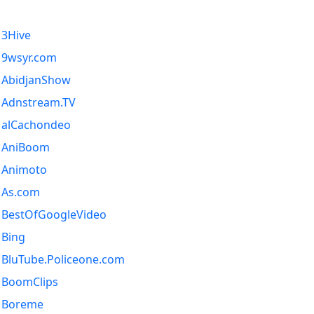
3Hive
9wsyr.com
AbidjanShow
Adnstream.TV
alCachondeo
AniBoom
Animoto
As.com
BestOfGoogleVideo
Bing
BluTube.Policeone.com
BoomClips
Boreme