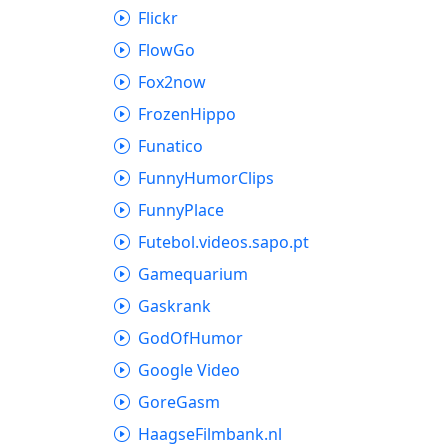
Flickr
FlowGo
Fox2now
FrozenHippo
Funatico
FunnyHumorClips
FunnyPlace
Futebol.videos.sapo.pt
Gamequarium
Gaskrank
GodOfHumor
Google Video
GoreGasm
HaagseFilmbank.nl