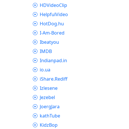
HDVideoClip
HelpfulVideo
HotDog.hu
I-Am-Bored
Ibeatyou
IMDB
Indianpad.in
io.ua
iShare.Rediff
Izlesene
Jezebel
JoergJara
kathTube
KidzBop