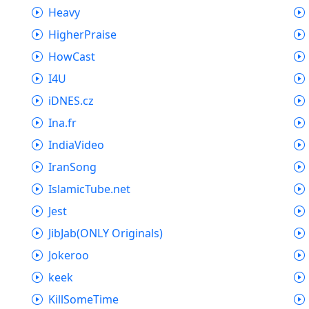
Heavy
HigherPraise
HowCast
I4U
iDNES.cz
Ina.fr
IndiaVideo
IranSong
IslamicTube.net
Jest
JibJab(ONLY Originals)
Jokeroo
keek
KillSomeTime