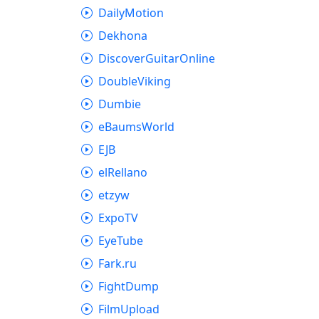
DailyMotion
Dekhona
DiscoverGuitarOnline
DoubleViking
Dumbie
eBaumsWorld
EJB
elRellano
etzyw
ExpoTV
EyeTube
Fark.ru
FightDump
FilmUpload