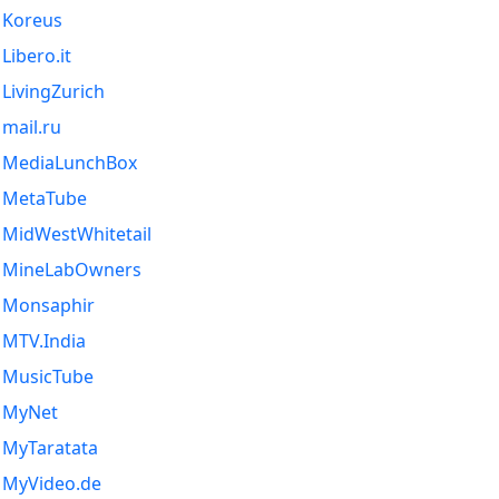
Koreus
Libero.it
LivingZurich
mail.ru
MediaLunchBox
MetaTube
MidWestWhitetail
MineLabOwners
Monsaphir
MTV.India
MusicTube
MyNet
MyTaratata
MyVideo.de