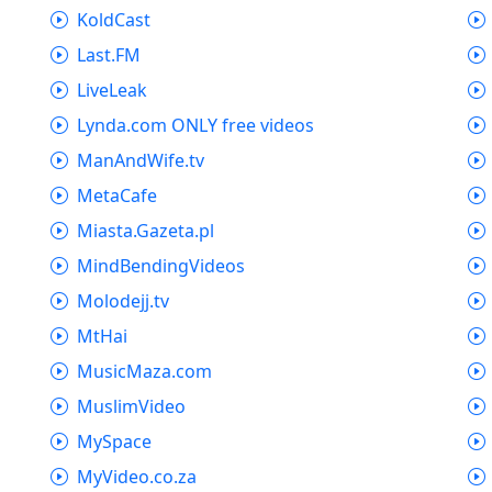
KoldCast
Last.FM
LiveLeak
Lynda.com ONLY free videos
ManAndWife.tv
MetaCafe
Miasta.Gazeta.pl
MindBendingVideos
Molodejj.tv
MtHai
MusicMaza.com
MuslimVideo
MySpace
MyVideo.co.za