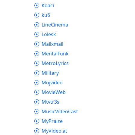
Koaci
ku6
LineCinema
Lolesk
Mailxmail
MentalFunk
MetroLyrics
Military
Mojvideo
MovieWeb
Mtvtr3s
MusicVideoCast
MyPraize
MyVideo.at