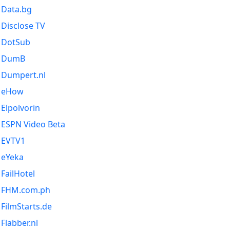
Data.bg
Disclose TV
DotSub
DumB
Dumpert.nl
eHow
Elpolvorin
ESPN Video Beta
EVTV1
eYeka
FailHotel
FHM.com.ph
FilmStarts.de
Flabber.nl