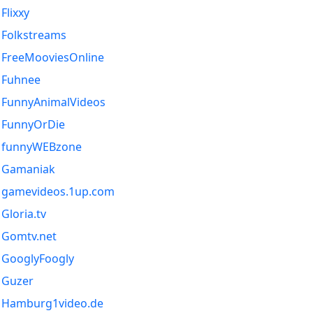
Flixxy
Folkstreams
FreeMooviesOnline
Fuhnee
FunnyAnimalVideos
FunnyOrDie
funnyWEBzone
Gamaniak
gamevideos.1up.com
Gloria.tv
Gomtv.net
GooglyFoogly
Guzer
Hamburg1video.de