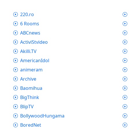
220.ro
6 Rooms
ABCnews
ActiviStvideo
Akilli.TV
AmericanIdol
animeram
Archive
Baomihua
BigThink
BlipTV
BollywoodHungama
BoredNet