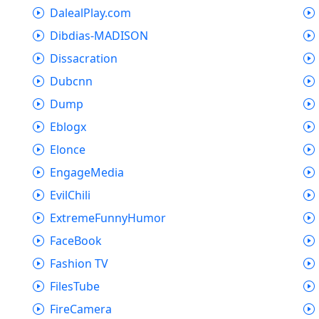
DalealPlay.com
Dibdias-MADISON
Dissacration
Dubcnn
Dump
Eblogx
Elonce
EngageMedia
EvilChili
ExtremeFunnyHumor
FaceBook
Fashion TV
FilesTube
FireCamera