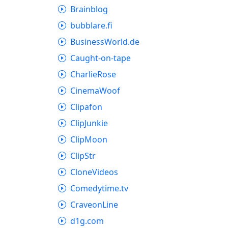
Brainblog
bubblare.fi
BusinessWorld.de
Caught-on-tape
CharlieRose
CinemaWoof
Clipafon
ClipJunkie
ClipMoon
ClipStr
CloneVideos
Comedytime.tv
CraveonLine
d1g.com