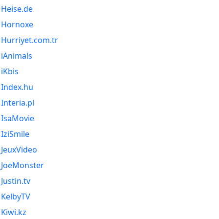
Heise.de
Hornoxe
Hurriyet.com.tr
iAnimals
iKbis
Index.hu
Interia.pl
IsaMovie
IziSmile
JeuxVideo
JoeMonster
Justin.tv
KelbyTV
Kiwi.kz