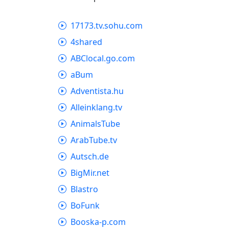
17173.tv.sohu.com
4shared
ABClocal.go.com
aBum
Adventista.hu
Alleinklang.tv
AnimalsTube
ArabTube.tv
Autsch.de
BigMir.net
Blastro
BoFunk
Booska-p.com