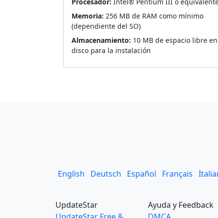
Procesador:
Intel® Pentium III o equivalent
Memoria:
256 MB de RAM como mínimo
(dependiente del SO)
Almacenamiento:
10 MB de espacio libre en
disco para la instalación
English
Deutsch
Español
Français
Itali
UpdateStar
Ayuda y Feedback
UpdateStar Free &
DMCA