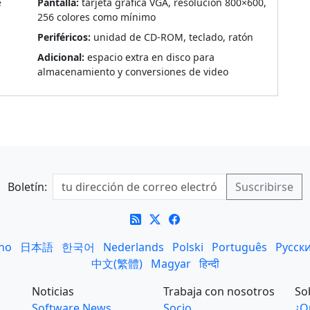
e
Pantalla:
tarjeta gráfica VGA, resolución 800×600,
256 colores como mínimo
Periféricos:
unidad de CD-ROM, teclado, ratón
Adicional:
espacio extra en disco para
almacenamiento y conversiones de video
Boletín:
ano
日本語
한국어
Nederlands
Polski
Português
Русск
中文(繁體)
Magyar
हिन्दी
Noticias
Trabaja con nosotros
So
Software News
Socio
¿Q