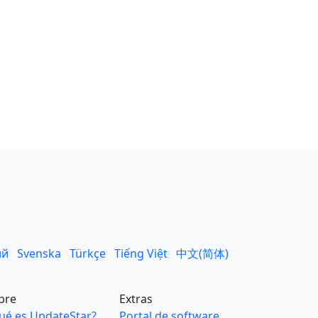
ий
Svenska
Türkçe
Tiếng Việt
中文(简体)
bre
Extras
ué es UpdateStar?
Portal de software