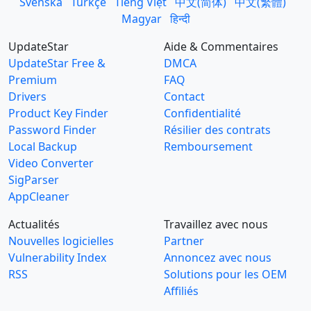
Svenska
Türkçe
Tiếng Việt
中文(简体)
中文(繁體)
Magyar
हिन्दी
UpdateStar
Aide & Commentaires
UpdateStar Free &
DMCA
Premium
FAQ
Drivers
Contact
Product Key Finder
Confidentialité
Password Finder
Résilier des contrats
Local Backup
Remboursement
Video Converter
SigParser
AppCleaner
Actualités
Travaillez avec nous
Nouvelles logicielles
Partner
Vulnerability Index
Annoncez avec nous
RSS
Solutions pour les OEM
Affiliés