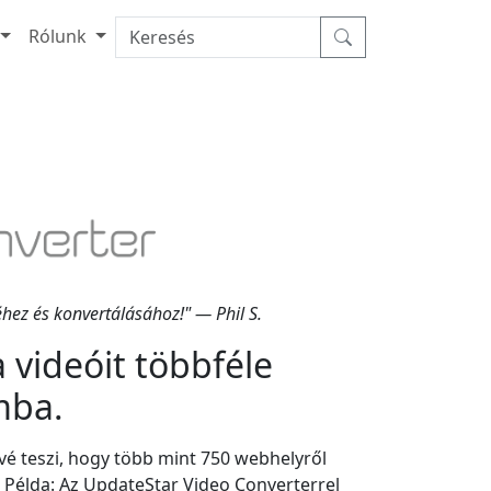
Rólunk
éhez és konvertálásához!" — Phil S.
a videóit többféle
mba.
vé teszi, hogy több mint 750 webhelyről
. Példa: Az UpdateStar Video Converterrel