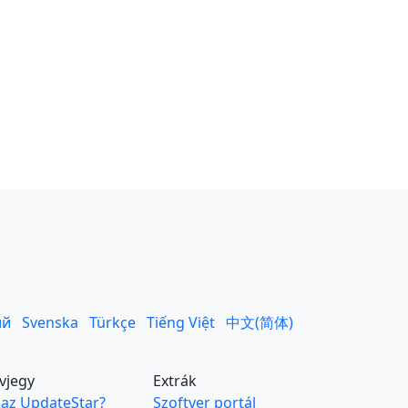
ий
Svenska
Türkçe
Tiếng Việt
中文(简体)
vjegy
Extrák
 az UpdateStar?
Szoftver portál