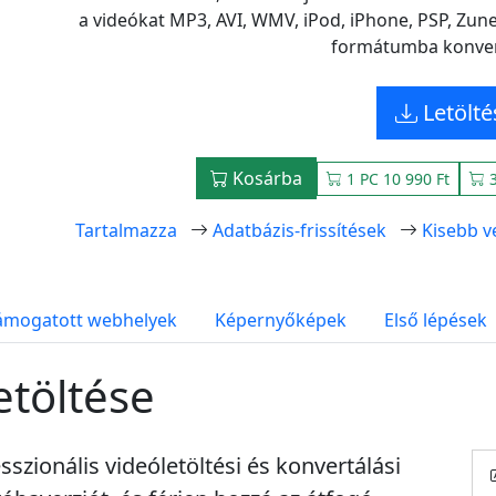
a videókat MP3, AVI, WMV, iPod, iPhone, PSP, Zu
formátumba konvert
Letölté
Kosárba
1 PC 10 990 Ft
3
Tartalmazza
Adatbázis-frissítések
Kisebb v
ámogatott webhelyek
Képernyőképek
Első lépések
etöltése
sszionális videóletöltési és konvertálási