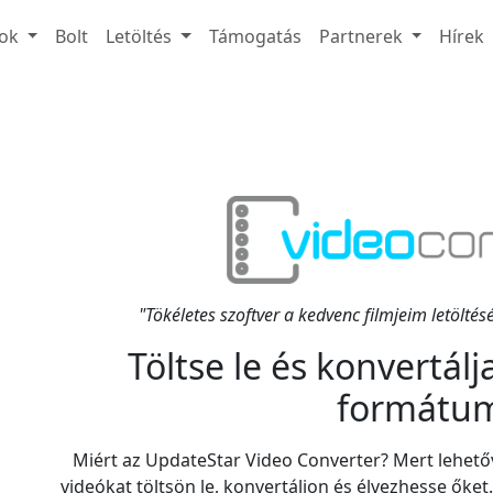
ok
Bolt
Letöltés
Támogatás
Partnerek
Hírek
"Tökéletes szoftver a kedvenc filmjeim letöltés
Töltse le és konvertálj
formátu
Miért az UpdateStar Video Converter? Mert lehető
videókat töltsön le, konvertáljon és élvezhesse őket