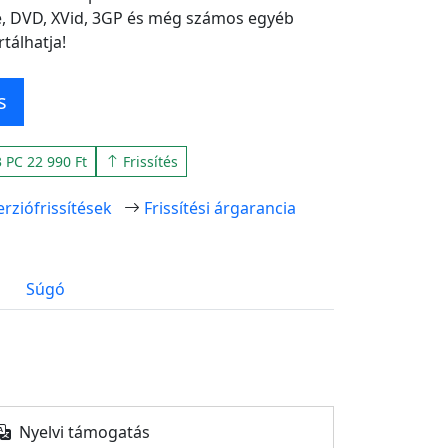
ne, DVD, XVid, 3GP és még számos egyéb
álhatja!
s
 PC 22 990 Ft
Frissítés
erziófrissítések
Frissítési árgarancia
Súgó
Nyelvi támogatás