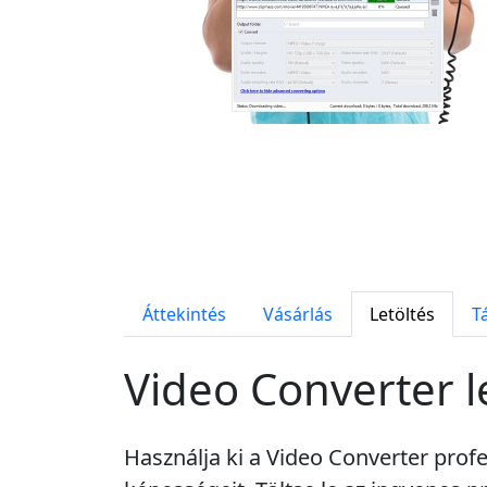
Áttekintés
Vásárlás
Letöltés
T
Video Converter l
Használja ki a Video Converter profe