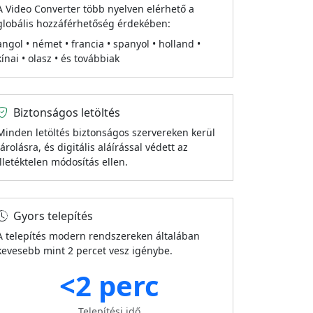
A Video Converter több nyelven elérhető a
globális hozzáférhetőség érdekében:
angol • német • francia • spanyol • holland •
kínai • olasz • és továbbiak
Biztonságos letöltés
Minden letöltés biztonságos szervereken kerül
tárolásra, és digitális aláírással védett az
illetéktelen módosítás ellen.
Gyors telepítés
A telepítés modern rendszereken általában
kevesebb mint 2 percet vesz igénybe.
<2 perc
Telepítési idő