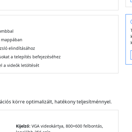
 gombbal
sek mappában
ázsló elindításához
okat a telepítés befejezéséhez
l a videók letöltését
ciós körre optimalizált, hatékony teljesítménnyel.
Kijelző:
VGA videokártya, 800×600 felbontás,