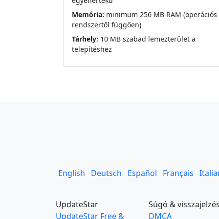
egyenértékű
Memória:
minimum 256 MB RAM (operációs
rendszertől függően)
Tárhely:
10 MB szabad lemezterület a
telepítéshez
English
Deutsch
Español
Français
Itali
UpdateStar
Súgó & visszajelzé
UpdateStar Free &
DMCA