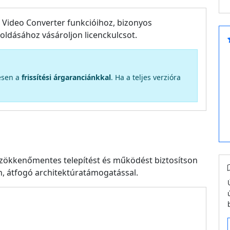
 a Video Converter funkcióihoz, bizonyos
eloldásához vásároljon licenckulcsot.
tesen a
frissítési árgaranciánkkal
. Ha a teljes verzióra
y zökkenőmentes telepítést és működést biztosítson
 átfogó architektúratámogatással.