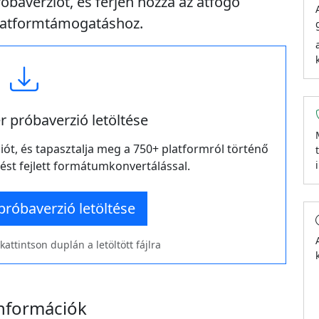
róbaverziót, és férjen hozzá az átfogó
platformtámogatáshoz.
r próbaverzió letöltése
ót, és tapasztalja meg a 750+ platformról történő
tést fejlett formátumkonvertálással.
próbaverzió letöltése
kattintson duplán a letöltött fájlra
információk