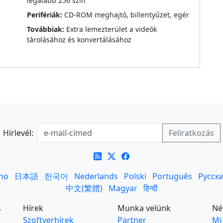
legalább 256 szín
Perifériák:
CD-ROM meghajtó, billentyűzet, egér
Továbbiak:
Extra lemezterület a videók
tárolásához és konvertálásához
Hírlevél:
ano
日本語
한국어
Nederlands
Polski
Português
Русск
中文(繁體)
Magyar
हिन्दी
s
Hírek
Munka velünk
Né
Szoftverhírek
Partner
Mi