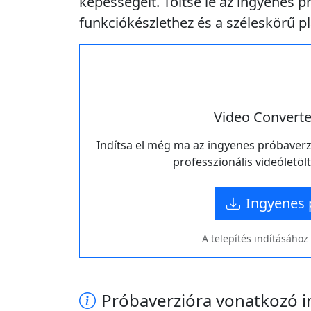
képességeit. Töltse le az ingyenes p
funkciókészlethez és a széleskörű 
Video Converte
Indítsa el még ma az ingyenes próbaverzi
professzionális videóletöl
Ingyenes 
A telepítés indításához 
Próbaverzióra vonatkozó 