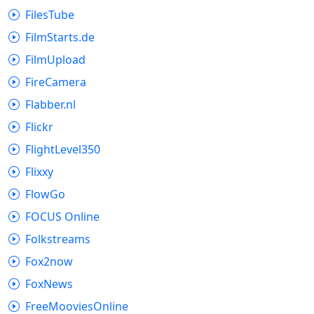
FilesTube
FilmStarts.de
FilmUpload
FireCamera
Flabber.nl
Flickr
FlightLevel350
Flixxy
FlowGo
FOCUS Online
Folkstreams
Fox2now
FoxNews
FreeMooviesOnline