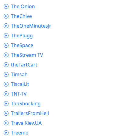
The Onion
TheChive
TheOneMinutesJr
ThePlugg
TheSpace
TheStream TV
theTartCart
Timsah
Tiscali.it
TNT-TV
TooShocking
TrailersFromHell
Trava.Kiev.UA
Treemo