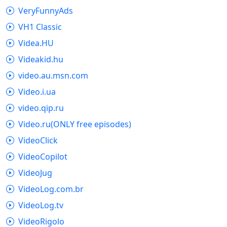
VeryFunnyAds
VH1 Classic
Videa.HU
Videakid.hu
video.au.msn.com
Video.i.ua
video.qip.ru
Video.ru(ONLY free episodes)
VideoClick
VideoCopilot
VideoJug
VideoLog.com.br
VideoLog.tv
VideoRigolo