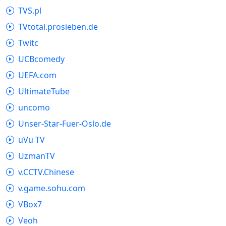
TVS.pl
TVtotal.prosieben.de
Twitc
UCBcomedy
UEFA.com
UltimateTube
uncomo
Unser-Star-Fuer-Oslo.de
uVu TV
UzmanTV
v.CCTV.Chinese
v.game.sohu.com
VBox7
Veoh