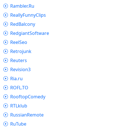
Rambler.Ru
ReallyFunnyClips
RedBalcony
RedgiantSoftware
ReelSeo
Retrojunk
Reuters
Revision3
Ria.ru
ROFL.TO
RooftopComedy
RTLklub
RussianRemote
RuTube