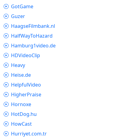
GotGame
Guzer
HaagseFilmbank.nl
HalfWayToHazard
Hamburg1video.de
HDVideoClip
Heavy
Heise.de
HelpfulVideo
HigherPraise
Hornoxe
HotDog.hu
HowCast
Hurriyet.com.tr