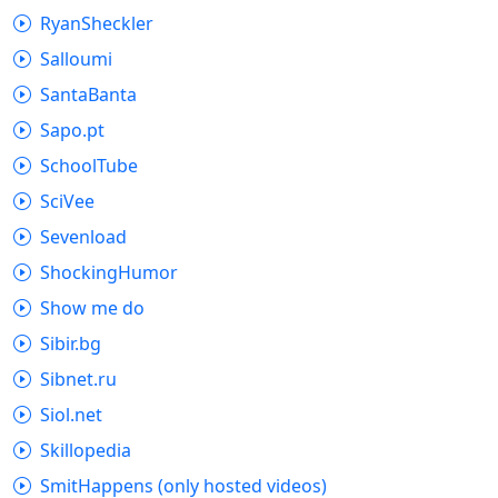
RyanSheckler
Salloumi
SantaBanta
Sapo.pt
SchoolTube
SciVee
Sevenload
ShockingHumor
Show me do
Sibir.bg
Sibnet.ru
Siol.net
Skillopedia
SmitHappens (only hosted videos)