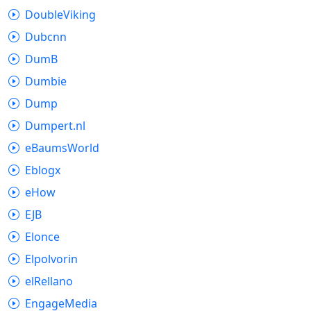
DoubleViking
Dubcnn
DumB
Dumbie
Dump
Dumpert.nl
eBaumsWorld
Eblogx
eHow
EJB
Elonce
Elpolvorin
elRellano
EngageMedia