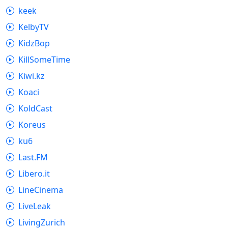
keek
KelbyTV
KidzBop
KillSomeTime
Kiwi.kz
Koaci
KoldCast
Koreus
ku6
Last.FM
Libero.it
LineCinema
LiveLeak
LivingZurich