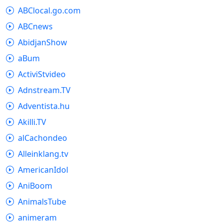
ABClocal.go.com
ABCnews
AbidjanShow
aBum
ActiviStvideo
Adnstream.TV
Adventista.hu
Akilli.TV
alCachondeo
Alleinklang.tv
AmericanIdol
AniBoom
AnimalsTube
animeram