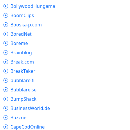
BollywoodHungama
BoomClips
Booska-p.com
BoredNet
Boreme
Brainblog
Break.com
BreakTaker
bubblare.fi
Bubblare.se
BumpShack
BusinessWorld.de
Buzznet
CapeCodOnline