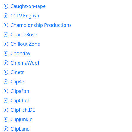
Caught-on-tape
CCTV.English
Championship Productions
CharlieRose
Chillout Zone
Chonday
CinemaWoof
Cinetr
Clip4e
Clipafon
ClipChef
ClipFish.DE
ClipJunkie
ClipLand