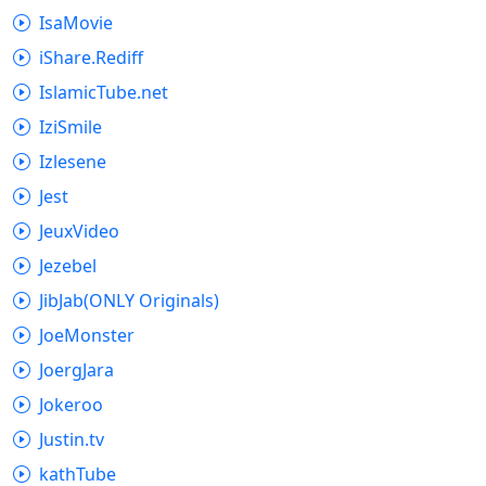
IsaMovie
iShare.Rediff
IslamicTube.net
IziSmile
Izlesene
Jest
JeuxVideo
Jezebel
JibJab(ONLY Originals)
JoeMonster
JoergJara
Jokeroo
Justin.tv
kathTube