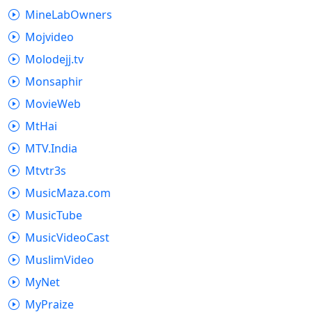
MineLabOwners
Mojvideo
Molodejj.tv
Monsaphir
MovieWeb
MtHai
MTV.India
Mtvtr3s
MusicMaza.com
MusicTube
MusicVideoCast
MuslimVideo
MyNet
MyPraize