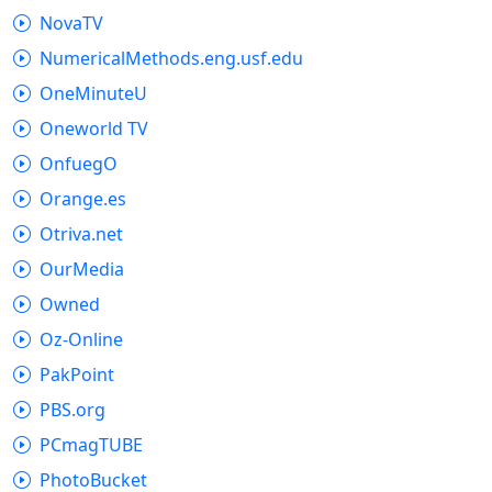
NovaTV
NumericalMethods.eng.usf.edu
OneMinuteU
Oneworld TV
OnfuegO
Orange.es
Otriva.net
OurMedia
Owned
Oz-Online
PakPoint
PBS.org
PCmagTUBE
PhotoBucket