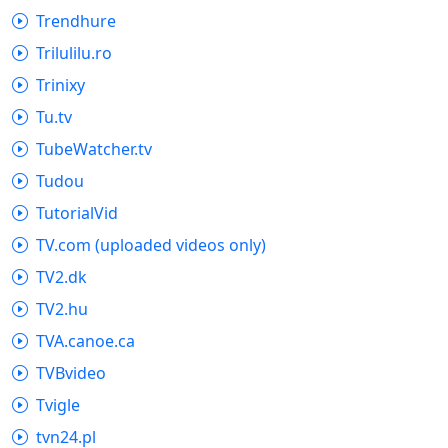
Trendhure
Trilulilu.ro
Trinixy
Tu.tv
TubeWatcher.tv
Tudou
TutorialVid
TV.com (uploaded videos only)
TV2.dk
TV2.hu
TVA.canoe.ca
TVBvideo
Tvigle
tvn24.pl