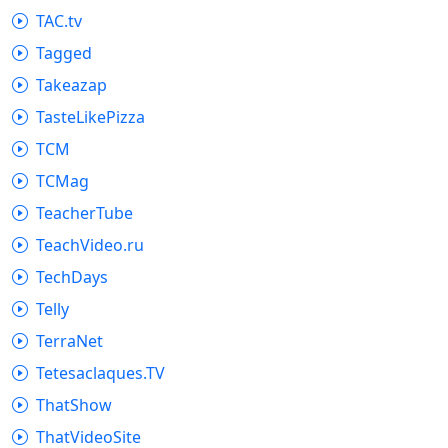
TAC.tv
Tagged
Takeazap
TasteLikePizza
TCM
TCMag
TeacherTube
TeachVideo.ru
TechDays
Telly
TerraNet
Tetesaclaques.TV
ThatShow
ThatVideoSite