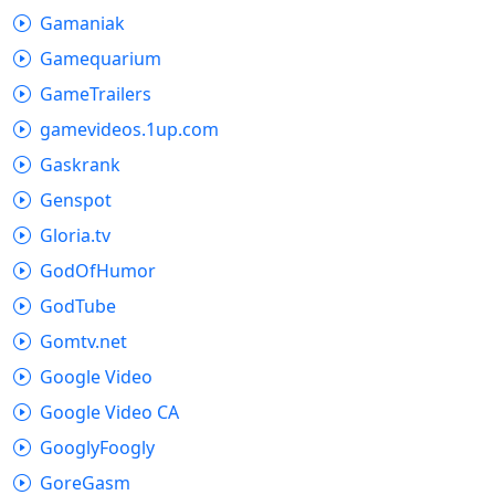
Gamaniak
Gamequarium
GameTrailers
gamevideos.1up.com
Gaskrank
Genspot
Gloria.tv
GodOfHumor
GodTube
Gomtv.net
Google Video
Google Video CA
GooglyFoogly
GoreGasm