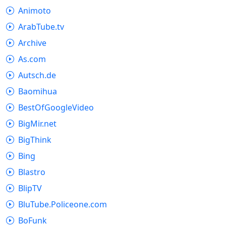
Animoto
ArabTube.tv
Archive
As.com
Autsch.de
Baomihua
BestOfGoogleVideo
BigMir.net
BigThink
Bing
Blastro
BlipTV
BluTube.Policeone.com
BoFunk