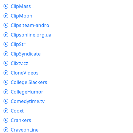
ClipMass
ClipMoon
Clips.team-andro
Clipsonline.org.ua
ClipStr
ClipSyndicate
Clixtv.cz
CloneVideos
College Slackers
CollegeHumor
Comedytime.tv
Cooxt
Crankers
CraveonLine