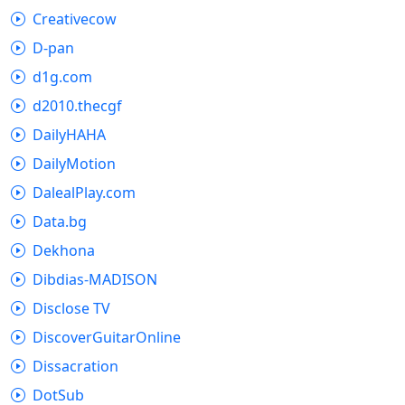
Creativecow
D-pan
d1g.com
d2010.thecgf
DailyHAHA
DailyMotion
DalealPlay.com
Data.bg
Dekhona
Dibdias-MADISON
Disclose TV
DiscoverGuitarOnline
Dissacration
DotSub