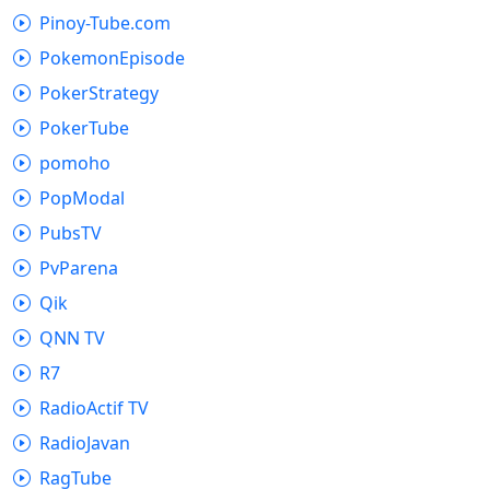
Pinoy-Tube.com
PokemonEpisode
PokerStrategy
PokerTube
pomoho
PopModal
PubsTV
PvParena
Qik
QNN TV
R7
RadioActif TV
RadioJavan
RagTube