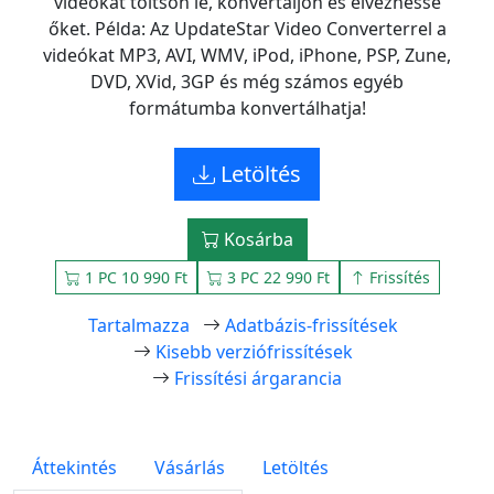
videókat töltsön le, konvertáljon és élvezhesse
őket. Példa: Az UpdateStar Video Converterrel a
videókat MP3, AVI, WMV, iPod, iPhone, PSP, Zune,
DVD, XVid, 3GP és még számos egyéb
formátumba konvertálhatja!
Letöltés
Kosárba
1 PC 10 990 Ft
3 PC 22 990 Ft
Frissítés
Tartalmazza
Adatbázis-frissítések
Kisebb verziófrissítések
Frissítési árgarancia
Áttekintés
Vásárlás
Letöltés