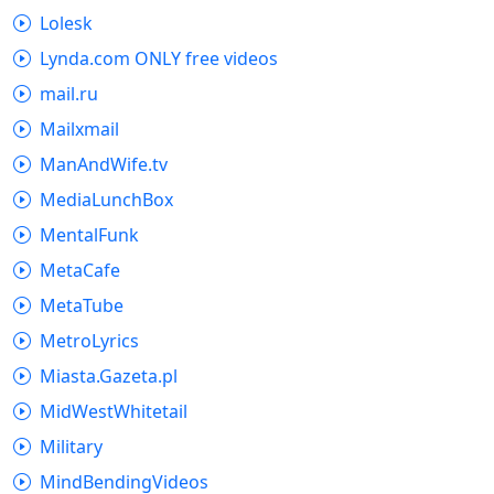
Lolesk
Lynda.com ONLY free videos
mail.ru
Mailxmail
ManAndWife.tv
MediaLunchBox
MentalFunk
MetaCafe
MetaTube
MetroLyrics
Miasta.Gazeta.pl
MidWestWhitetail
Military
MindBendingVideos