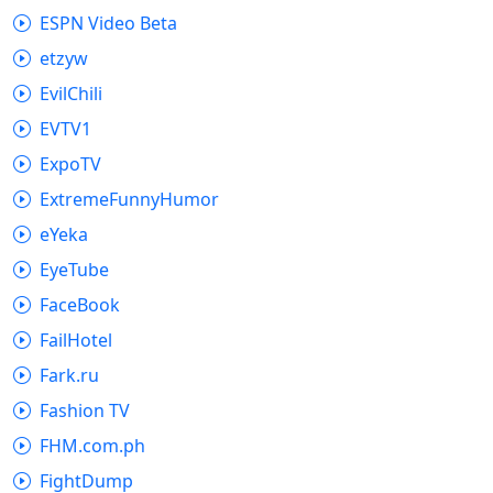
ESPN Video Beta
etzyw
EvilChili
EVTV1
ExpoTV
ExtremeFunnyHumor
eYeka
EyeTube
FaceBook
FailHotel
Fark.ru
Fashion TV
FHM.com.ph
FightDump