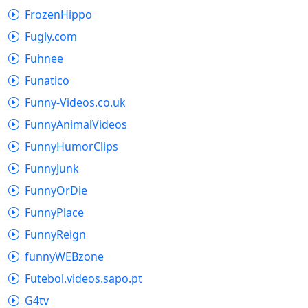
FrozenHippo
Fugly.com
Fuhnee
Funatico
Funny-Videos.co.uk
FunnyAnimalVideos
FunnyHumorClips
FunnyJunk
FunnyOrDie
FunnyPlace
FunnyReign
funnyWEBzone
Futebol.videos.sapo.pt
G4tv