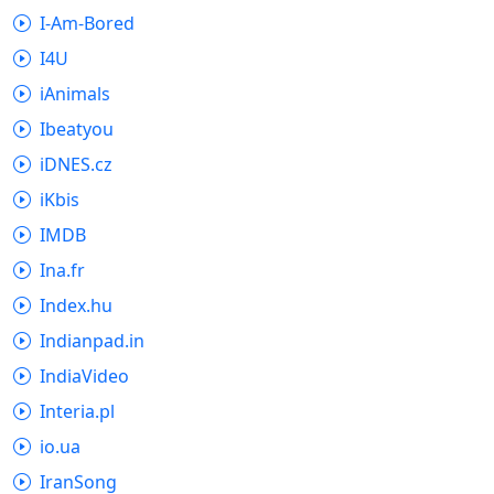
I-Am-Bored
I4U
iAnimals
Ibeatyou
iDNES.cz
iKbis
IMDB
Ina.fr
Index.hu
Indianpad.in
IndiaVideo
Interia.pl
io.ua
IranSong