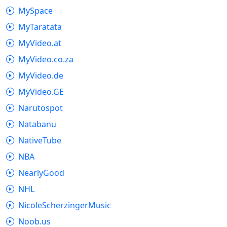
MySpace
MyTaratata
MyVideo.at
MyVideo.co.za
MyVideo.de
MyVideo.GE
Narutospot
Natabanu
NativeTube
NBA
NearlyGood
NHL
NicoleScherzingerMusic
Noob.us