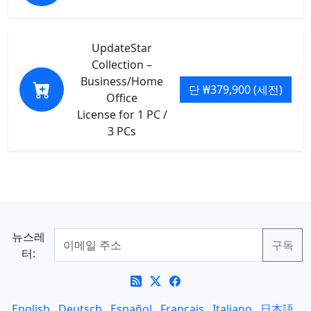
UpdateStar
Collection –
Business/Home
단 ₩379,900 (세전)
Office
License for 1 PC /
3 PCs
뉴스레
터:
English
Deutsch
Español
Français
Italiano
日本語