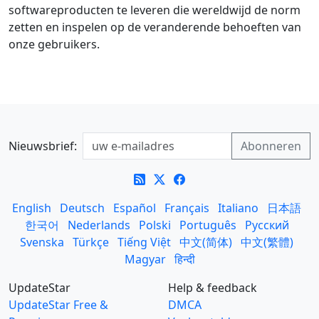
softwareproducten te leveren die wereldwijd de norm
zetten en inspelen op de veranderende behoeften van
onze gebruikers.
Nieuwsbrief:
English
Deutsch
Español
Français
Italiano
日本語
한국어
Nederlands
Polski
Português
Русский
Svenska
Türkçe
Tiếng Việt
中文(简体)
中文(繁體)
Magyar
हिन्दी
UpdateStar
Help & feedback
UpdateStar Free &
DMCA