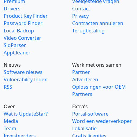
Premium
Veelgestelde vragen
Drivers
Contact
Product Key Finder
Privacy
Password Finder
Contracten annuleren
Local Backup
Terugbetaling
Video Converter
SigParser
AppCleaner
Nieuws
Werk met ons samen
Software nieuws
Partner
Vulnerability Index
Adverteren
RSS
Oplossingen voor OEM
Partners
Over
Extra's
Wat is UpdateStar?
Portal-software
Media
Word een wederverkoper
Team
Lokalisatie
Investeerders
Gratis licenties