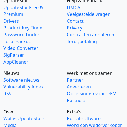
UpdateStar
Help & feedback
UpdateStar Free &
DMCA
Premium
Veelgestelde vragen
Drivers
Contact
Product Key Finder
Privacy
Password Finder
Contracten annuleren
Local Backup
Terugbetaling
Video Converter
SigParser
AppCleaner
Nieuws
Werk met ons samen
Software nieuws
Partner
Vulnerability Index
Adverteren
RSS
Oplossingen voor OEM
Partners
Over
Extra's
Wat is UpdateStar?
Portal-software
Media
Word een wederverkoper