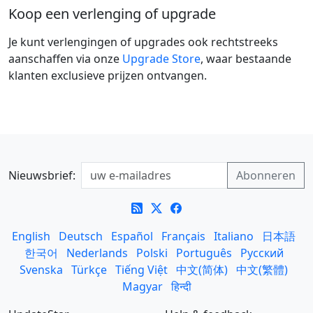
Koop een verlenging of upgrade
Je kunt verlengingen of upgrades ook rechtstreeks
aanschaffen via onze
Upgrade Store
, waar bestaande
klanten exclusieve prijzen ontvangen.
Nieuwsbrief:
English
Deutsch
Español
Français
Italiano
日本語
한국어
Nederlands
Polski
Português
Русский
Svenska
Türkçe
Tiếng Việt
中文(简体)
中文(繁體)
Magyar
हिन्दी