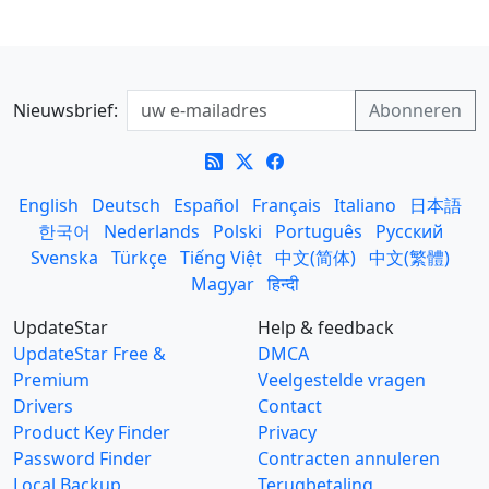
Nieuwsbrief:
English
Deutsch
Español
Français
Italiano
日本語
한국어
Nederlands
Polski
Português
Русский
Svenska
Türkçe
Tiếng Việt
中文(简体)
中文(繁體)
Magyar
हिन्दी
UpdateStar
Help & feedback
UpdateStar Free &
DMCA
Premium
Veelgestelde vragen
Drivers
Contact
Product Key Finder
Privacy
Password Finder
Contracten annuleren
Local Backup
Terugbetaling