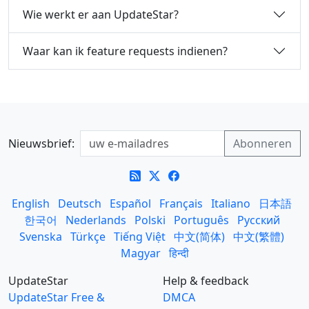
Wie werkt er aan UpdateStar?
Waar kan ik feature requests indienen?
Nieuwsbrief:
English
Deutsch
Español
Français
Italiano
日本語
한국어
Nederlands
Polski
Português
Русский
Svenska
Türkçe
Tiếng Việt
中文(简体)
中文(繁體)
Magyar
हिन्दी
UpdateStar
Help & feedback
UpdateStar Free &
DMCA