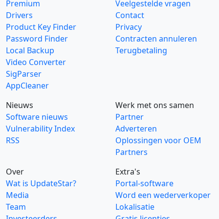
Premium
Veelgestelde vragen
Drivers
Contact
Product Key Finder
Privacy
Password Finder
Contracten annuleren
Local Backup
Terugbetaling
Video Converter
SigParser
AppCleaner
Nieuws
Werk met ons samen
Software nieuws
Partner
Vulnerability Index
Adverteren
RSS
Oplossingen voor OEM
Partners
Over
Extra's
Wat is UpdateStar?
Portal-software
Media
Word een wederverkoper
Team
Lokalisatie
Investeerders
Gratis licenties