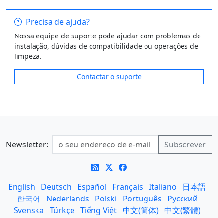
Precisa de ajuda?
Nossa equipe de suporte pode ajudar com problemas de
instalação, dúvidas de compatibilidade ou operações de
limpeza.
Contactar o suporte
Newsletter:
English
Deutsch
Español
Français
Italiano
日本語
한국어
Nederlands
Polski
Português
Русский
Svenska
Türkçe
Tiếng Việt
中文(简体)
中文(繁體)