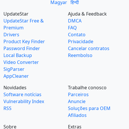
Magyar
हिन्दी
UpdateStar
Ajuda & Feedback
UpdateStar Free &
DMCA
Premium
FAQ
Drivers
Contato
Product Key Finder
Privacidade
Password Finder
Cancelar contratos
Local Backup
Reembolso
Video Converter
SigParser
AppCleaner
Novidades
Trabalhe conosco
Software notícias
Parceiros
Vulnerability Index
Anuncie
RSS
Soluções para OEM
Afiliados
Sobre
Extras