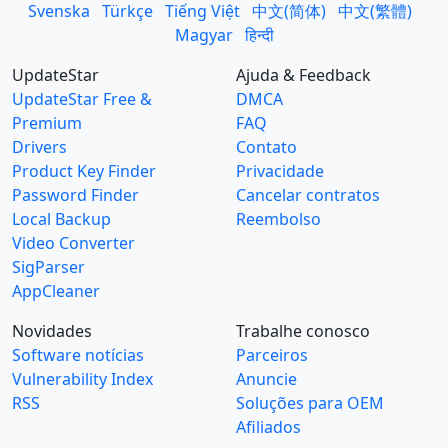
Svenska
Türkçe
Tiếng Việt
中文(简体)
中文(繁體)
Magyar
हिन्दी
UpdateStar
Ajuda & Feedback
UpdateStar Free &
DMCA
Premium
FAQ
Drivers
Contato
Product Key Finder
Privacidade
Password Finder
Cancelar contratos
Local Backup
Reembolso
Video Converter
SigParser
AppCleaner
Novidades
Trabalhe conosco
Software notícias
Parceiros
Vulnerability Index
Anuncie
RSS
Soluções para OEM
Afiliados