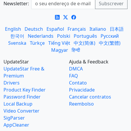
Newsletter:
English
Deutsch
Español
Français
Italiano
日本語
한국어
Nederlands
Polski
Português
Русский
Svenska
Türkçe
Tiếng Việt
中文(简体)
中文(繁體)
Magyar
हिन्दी
UpdateStar
Ajuda & Feedback
UpdateStar Free &
DMCA
Premium
FAQ
Drivers
Contato
Product Key Finder
Privacidade
Password Finder
Cancelar contratos
Local Backup
Reembolso
Video Converter
SigParser
AppCleaner