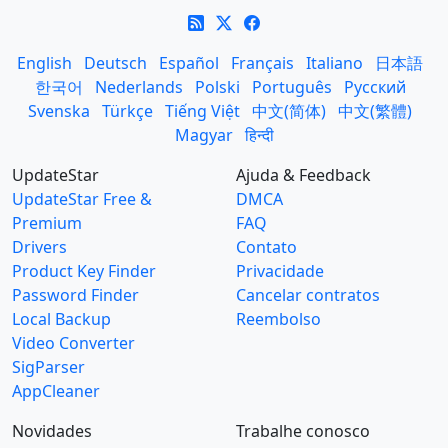
English
Deutsch
Español
Français
Italiano
日本語
한국어
Nederlands
Polski
Português
Русский
Svenska
Türkçe
Tiếng Việt
中文(简体)
中文(繁體)
Magyar
हिन्दी
UpdateStar
Ajuda & Feedback
UpdateStar Free &
DMCA
Premium
FAQ
Drivers
Contato
Product Key Finder
Privacidade
Password Finder
Cancelar contratos
Local Backup
Reembolso
Video Converter
SigParser
AppCleaner
Novidades
Trabalhe conosco