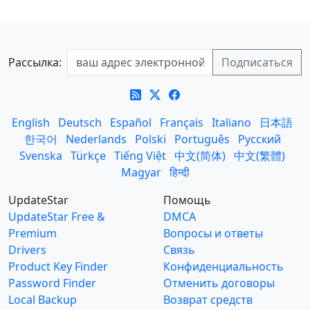
Рассылка:
English
Deutsch
Español
Français
Italiano
日本語
한국어
Nederlands
Polski
Português
Русский
Svenska
Türkçe
Tiếng Việt
中文(简体)
中文(繁體)
Magyar
हिन्दी
UpdateStar
Помощь
UpdateStar Free &
DMCA
Premium
Вопросы и ответы
Drivers
Связь
Product Key Finder
Конфиденциальность
Password Finder
Отменить договоры
Local Backup
Возврат средств