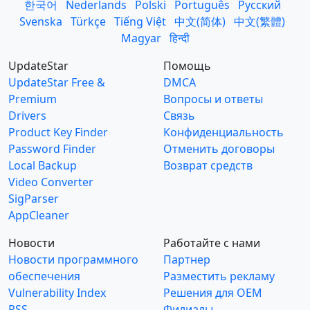
한국어
Nederlands
Polski
Português
Русский
Svenska
Türkçe
Tiếng Việt
中文(简体)
中文(繁體)
Magyar
हिन्दी
UpdateStar
Помощь
UpdateStar Free &
DMCA
Premium
Вопросы и ответы
Drivers
Связь
Product Key Finder
Конфиденциальность
Password Finder
Отменить договоры
Local Backup
Возврат средств
Video Converter
SigParser
AppCleaner
Новости
Работайте с нами
Новости программного
Партнер
обеспечения
Разместить рекламу
Vulnerability Index
Решения для OEM
RSS
Филиалы