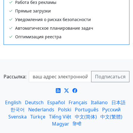
Работа без рекламы
Прямые загрузки
Уведомления о рисках безопасности
Автоматическое планирование задач
Оптимизация реестра
Рассылка:
English
Deutsch
Español
Français
Italiano
日本語
한국어
Nederlands
Polski
Português
Русский
Svenska
Türkçe
Tiếng Việt
中文(简体)
中文(繁體)
Magyar
हिन्दी