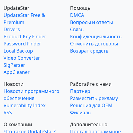
UpdateStar
Помощь
UpdateStar Free &
DMCA
Premium
Вопросы и ответы
Drivers
Связь
Product Key Finder
Конфиденциальность
Password Finder
Отменить договоры
Local Backup
Возврат средств
Video Converter
SigParser
AppCleaner
Новости
Работайте с нами
Новости программного
Партнер
обеспечения
Разместить рекламу
Vulnerability Index
Решения для OEM
RSS
Филиалы
О компании
Дополнительно
Что такое UpdateStar?
Портал программное