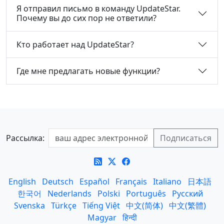
Я отправил письмо в команду UpdateStar.
Почему вы до сих пор не ответили?
Кто работает над UpdateStar?
Где мне предлагать новые функции?
Рассылка:
English
Deutsch
Español
Français
Italiano
日本語
한국어
Nederlands
Polski
Português
Русский
Svenska
Türkçe
Tiếng Việt
中文(简体)
中文(繁體)
Magyar
हिन्दी