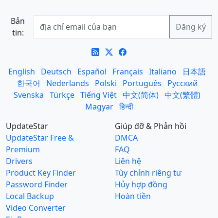
Bản
tin:
English
Deutsch
Español
Français
Italiano
日本語
한국어
Nederlands
Polski
Português
Русский
Svenska
Türkçe
Tiếng Việt
中文(简体)
中文(繁體)
Magyar
हिन्दी
UpdateStar
Giúp đỡ & Phản hồi
UpdateStar Free &
DMCA
Premium
FAQ
Drivers
Liên hệ
Product Key Finder
Tùy chỉnh riêng tư
Password Finder
Hủy hợp đồng
Local Backup
Hoàn tiền
Video Converter