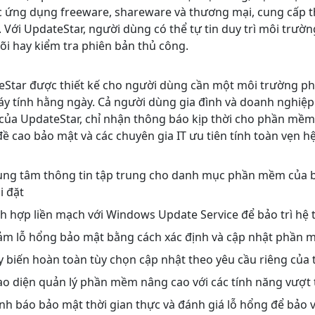
c ứng dụng freeware, shareware và thương mại, cung cấp th
 Với UpdateStar, người dùng có thể tự tin duy trì môi tr
õi hay kiểm tra phiên bản thủ công.
Star được thiết kế cho người dùng cần một môi trường ph
y tính hằng ngày. Cả người dùng gia đình và doanh nghiệp 
của UpdateStar, chỉ nhận thông báo kịp thời cho phần mềm 
ề cao bảo mật và các chuyên gia IT ưu tiên tính toàn vẹn h
ng tâm thông tin tập trung cho danh mục phần mềm của bạ
i đặt
h hợp liền mạch với Windows Update Service để bảo trì hệ 
m lỗ hổng bảo mật bằng cách xác định và cập nhật phần m
 biến hoàn toàn tùy chọn cập nhật theo yêu cầu riêng của
o diện quản lý phần mềm nâng cao với các tính năng vượt 
h báo bảo mật thời gian thực và đánh giá lỗ hổng để bảo 