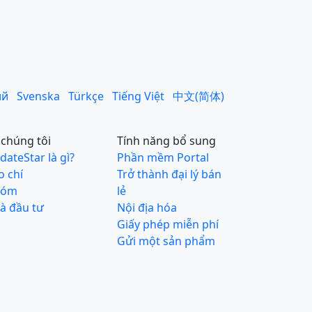
ий
Svenska
Türkçe
Tiếng Việt
中文(简体)
 chúng tôi
Tính năng bổ sung
dateStar là gì?
Phần mềm Portal
o chí
Trở thành đại lý bán
hóm
lẻ
à đầu tư
Nội địa hóa
Giấy phép miễn phí
Gửi một sản phẩm