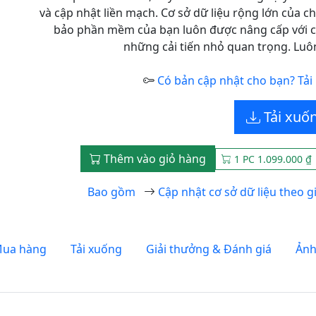
và cập nhật liền mạch. Cơ sở dữ liệu rộng lớn của c
bảo phần mềm của bạn luôn được nâng cấp với c
những cải tiến nhỏ quan trọng. Luô
Có bản cập nhật cho bạn? Tải 
Tải xuố
Thêm vào giỏ hàng
1 PC 1.099.000 ₫
Bao gồm
Cập nhật cơ sở dữ liệu theo g
ua hàng
Tải xuống
Giải thưởng & Đánh giá
Ảnh