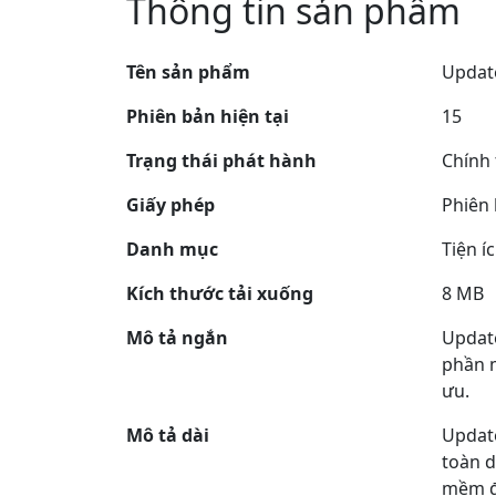
Thông tin sản phẩm
Tên sản phẩm
Updat
Phiên bản hiện tại
15
Trạng thái phát hành
Chính
Giấy phép
Phiên 
Danh mục
Tiện í
Kích thước tải xuống
8 MB
Mô tả ngắn
Update
phần m
ưu.
Mô tả dài
Update
toàn d
mềm đã