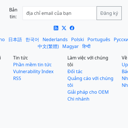
Bản
tin:
ano
日本語
한국어
Nederlands
Polski
Português
Русск
中文(繁體)
Magyar
हिन्दी
i
Tin tức
Làm việc với chúng
Về
Phần mềm tin tức
tôi
Up
Vulnerability Index
Đối tác
Bá
RSS
Quảng cáo với chúng
N
tôi
Nh
Giải pháp cho OEM
Chi nhánh