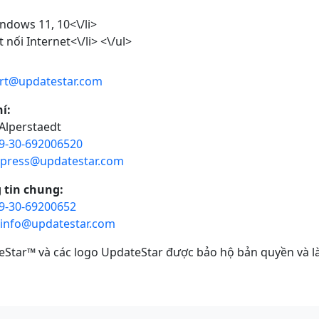
ndows 11, 10<\/li>
t nối Internet<\/li> <\/ul>
rt@updatestar.com
í:
Alperstaedt
9-30-692006520
press@updatestar.com
 tin chung:
9-30-69200652
info@updatestar.com
Star™ và các logo UpdateStar được bảo hộ bản quyền và là