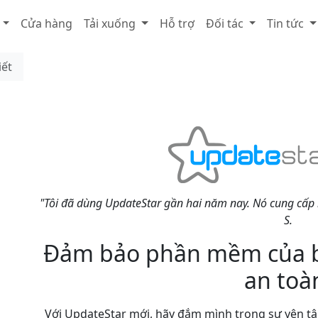
Cửa hàng
Tải xuống
Hỗ trợ
Đối tác
Tin tức
iết
"Tôi đã dùng UpdateStar gần hai năm nay. Nó cung cấp 
S.
Đảm bảo phần mềm của b
an toà
Với UpdateStar mới, hãy đắm mình trong sự yên tâ