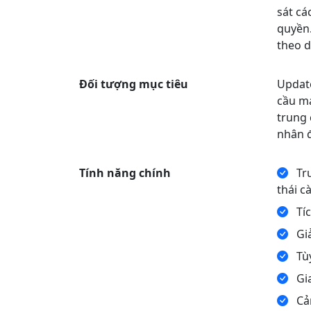
sát cá
quyền.
theo d
Đối tượng mục tiêu
Update
cầu má
trung 
nhân đ
Tính năng chính
Tru
thái cà
Tíc
Giả
Tùy
Gia
Cản