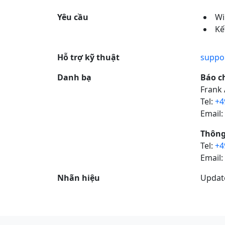
Yêu cầu
Wi
Kế
Hỗ trợ kỹ thuật
suppo
Danh bạ
Báo ch
Frank 
Tel:
+4
Email:
Thông
Tel:
+4
Email:
Nhãn hiệu
Update