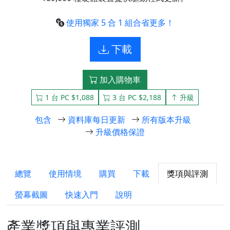
使用獨家 5 合 1 組合省更多！
下載
加入購物車
1 台 PC $1,088
3 台 PC $2,188
升級
包含
資料庫每日更新
所有版本升級
升級價格保證
總覽
使用情境
購買
下載
獎項與評測
螢幕截圖
快速入門
說明
產業獎項與專業評測