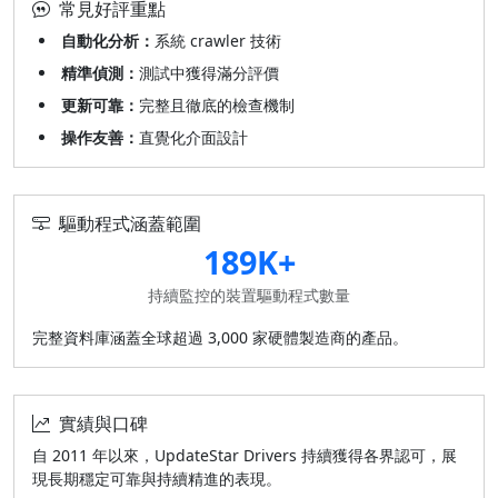
常見好評重點
自動化分析：
系統 crawler 技術
精準偵測：
測試中獲得滿分評價
更新可靠：
完整且徹底的檢查機制
操作友善：
直覺化介面設計
驅動程式涵蓋範圍
189K+
持續監控的裝置驅動程式數量
完整資料庫涵蓋全球超過 3,000 家硬體製造商的產品。
實績與口碑
自 2011 年以來，UpdateStar Drivers 持續獲得各界認可，展
現長期穩定可靠與持續精進的表現。