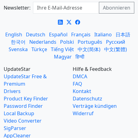
Newsletter:
English
Deutsch
Español
Français
Italiano
日本語
한국어
Nederlands
Polski
Português
Русский
Svenska
Türkçe
Tiếng Việt
中文(简体)
中文(繁體)
Magyar
हिन्दी
UpdateStar
Hilfe & Feedback
UpdateStar Free &
DMCA
Premium
FAQ
Drivers
Kontakt
Product Key Finder
Datenschutz
Password Finder
Verträge kündigen
Local Backup
Widerruf
Video Converter
SigParser
AppCleaner