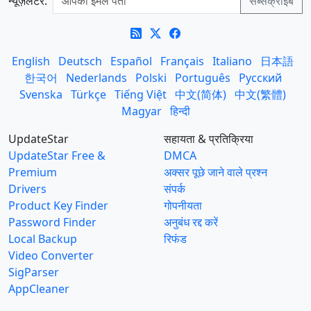
न्यूज़लेटर:
English
Deutsch
Español
Français
Italiano
日本語
한국어
Nederlands
Polski
Português
Русский
Svenska
Türkçe
Tiếng Việt
中文(简体)
中文(繁體)
Magyar
हिन्दी
UpdateStar
सहायता & प्रतिक्रिया
UpdateStar Free &
DMCA
Premium
अक्सर पूछे जाने वाले प्रश्न
Drivers
संपर्क
Product Key Finder
गोपनीयता
Password Finder
अनुबंध रद्द करें
Local Backup
रिफंड
Video Converter
SigParser
AppCleaner