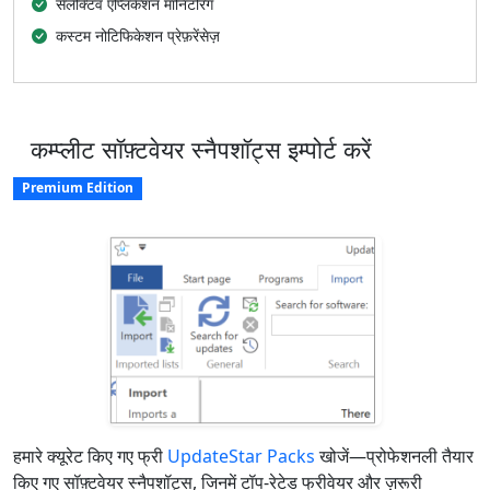
सेलेक्टिव एप्लिकेशन मॉनिटरिंग
कस्टम नोटिफिकेशन प्रेफ़रेंसेज़
कम्प्लीट सॉफ़्टवेयर स्नैपशॉट्स इम्पोर्ट करें
Premium Edition
हमारे क्यूरेट किए गए फ्री
UpdateStar Packs
खोजें—प्रोफेशनली तैयार
किए गए सॉफ़्टवेयर स्नैपशॉट्स, जिनमें टॉप-रेटेड फ्रीवेयर और ज़रूरी