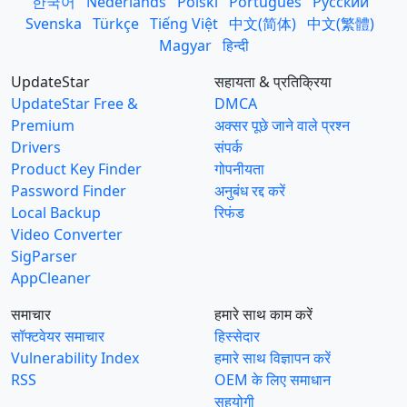
한국어
Nederlands
Polski
Português
Русский
Svenska
Türkçe
Tiếng Việt
中文(简体)
中文(繁體)
Magyar
हिन्दी
UpdateStar
सहायता & प्रतिक्रिया
UpdateStar Free &
DMCA
Premium
अक्सर पूछे जाने वाले प्रश्न
Drivers
संपर्क
Product Key Finder
गोपनीयता
Password Finder
अनुबंध रद्द करें
Local Backup
रिफंड
Video Converter
SigParser
AppCleaner
समाचार
हमारे साथ काम करें
सॉफ्टवेयर समाचार
हिस्सेदार
Vulnerability Index
हमारे साथ विज्ञापन करें
RSS
OEM के लिए समाधान
सहयोगी