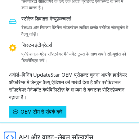
सिक्योरिटी सॉफ़्टवेयर के लिए एक आदर्श प्रोडक्ट एन्हांसमेंट के रूप में
काम करता है।
स्टोरेज डिवाइस मैन्युफ़ैक्चरर्स
बैकअप और सिस्टम मेंटेनेंस सॉफ़्टवेयर शामिल करके स्टोरेज सॉल्यूशंस में
वैल्यू जोड़ें।
सिस्टम इंटीग्रेटर्स
प्रोफ़ेशनल–ग्रेड सॉफ़्टवेयर मैनेजमेंट टूल्स के साथ अपने सॉल्यूशंस को
डिफ़रेंशिएट करें।
अवॉर्ड–विनिंग UpdateStar OEM प्रोडक्ट चुनना आपके हार्डवेयर
ऑफरिंग्स में जेनुइन वैल्यू ऐडिशन की गारंटी देता है और प्रोफ़ेशनल
सॉफ़्टवेयर मैनेजमेंट कैपेबिलिटीज़ के माध्यम से कस्टमर सैटिस्फ़ैक्शन
बढ़ाता है।
OEM टीम से संपर्क करें
API और वाइट–लेबल सॉल्यूशंस