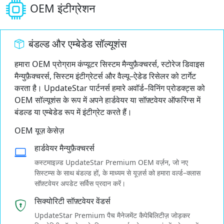
OEM इंटीग्रेशन
बंडल्ड और एम्बेडेड सॉल्यूशंस
हमारा OEM प्रोग्राम कंप्यूटर सिस्टम मैन्युफ़ैक्चरर्स, स्टोरेज डिवाइस
मैन्युफ़ैक्चरर्स, सिस्टम इंटीग्रेटर्स और वैल्यू–ऐडेड रिसेलर को टार्गेट
करता है। UpdateStar पार्टनर्स हमारे अवॉर्ड–विनिंग प्रोडक्ट्स को
OEM सॉल्यूशंस के रूप में अपने हार्डवेयर या सॉफ़्टवेयर ऑफरिंग्स में
बंडल्ड या एम्बेडेड रूप में इंटीग्रेट करते हैं।
OEM यूज़ केसेज़
हार्डवेयर मैन्युफ़ैक्चरर्स
कस्टमाइज़्ड UpdateStar Premium OEM वर्ज़न, जो नए
सिस्टम्स के साथ बंडल्ड हों, के माध्यम से यूज़र्स को हमारा वर्ल्ड–क्लास
सॉफ़्टवेयर अपडेट सर्विस प्रदान करें।
सिक्योरिटी सॉफ़्टवेयर वेंडर्स
UpdateStar Premium पैच मैनेजमेंट कैपेबिलिटीज़ जोड़कर