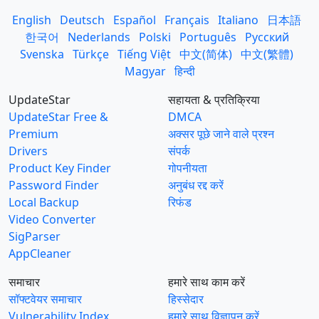
English
Deutsch
Español
Français
Italiano
日本語
한국어
Nederlands
Polski
Português
Русский
Svenska
Türkçe
Tiếng Việt
中文(简体)
中文(繁體)
Magyar
हिन्दी
UpdateStar
सहायता & प्रतिक्रिया
UpdateStar Free &
DMCA
Premium
अक्सर पूछे जाने वाले प्रश्न
Drivers
संपर्क
Product Key Finder
गोपनीयता
Password Finder
अनुबंध रद्द करें
Local Backup
रिफंड
Video Converter
SigParser
AppCleaner
समाचार
हमारे साथ काम करें
सॉफ्टवेयर समाचार
हिस्सेदार
Vulnerability Index
हमारे साथ विज्ञापन करें