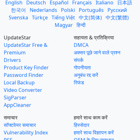
English
Deutsch
Español
Français
Italiano
日本語
한국어
Nederlands
Polski
Português
Русский
Svenska
Türkçe
Tiếng Việt
中文(简体)
中文(繁體)
Magyar
हिन्दी
UpdateStar
सहायता & प्रतिक्रिया
UpdateStar Free &
DMCA
Premium
अक्सर पूछे जाने वाले प्रश्न
Drivers
संपर्क
Product Key Finder
गोपनीयता
Password Finder
अनुबंध रद्द करें
Local Backup
रिफंड
Video Converter
SigParser
AppCleaner
समाचार
हमारे साथ काम करें
सॉफ्टवेयर समाचार
हिस्सेदार
Vulnerability Index
हमारे साथ विज्ञापन करें