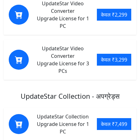
UpdateStar Video
Converter
केवल ₹2,299
Upgrade License for 1
PC
UpdateStar Video
Converter
केवल ₹3,299
Upgrade License for 3
PCs
UpdateStar Collection - अपग्रेड्स
UpdateStar Collection
Upgrade License for 1
केवल ₹7,499
PC