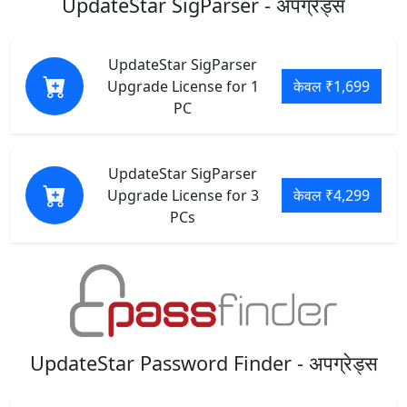
UpdateStar SigParser - अपग्रेड्स
UpdateStar SigParser
Upgrade License for 1
केवल ₹1,699
PC
UpdateStar SigParser
Upgrade License for 3
केवल ₹4,299
PCs
UpdateStar Password Finder - अपग्रेड्स