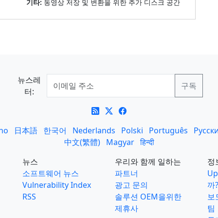
기타:
동영상 저장 및 변환을 위한 추가 디스크 공간
뉴스레
터:
ano
日本語
한국어
Nederlands
Polski
Português
Русск
中文(繁體)
Magyar
हिन्दी
뉴스
우리와 함께 일하는
정
소프트웨어 뉴스
파트너
Up
Vulnerability Index
광고 문의
까
RSS
솔루션 OEM을위한
보
제휴사
팀