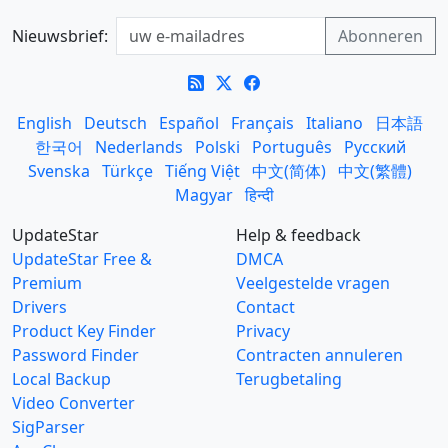
Nieuwsbrief:
English
Deutsch
Español
Français
Italiano
日本語
한국어
Nederlands
Polski
Português
Русский
Svenska
Türkçe
Tiếng Việt
中文(简体)
中文(繁體)
Magyar
हिन्दी
UpdateStar
Help & feedback
UpdateStar Free &
DMCA
Premium
Veelgestelde vragen
Drivers
Contact
Product Key Finder
Privacy
Password Finder
Contracten annuleren
Local Backup
Terugbetaling
Video Converter
SigParser