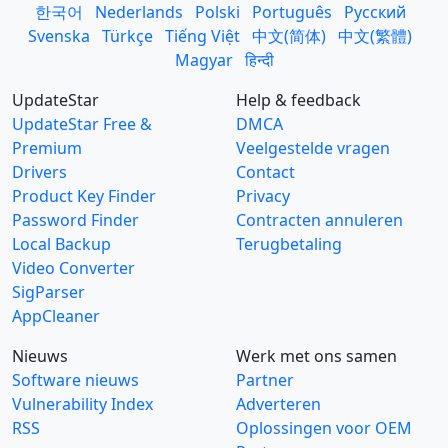
한국어
Nederlands
Polski
Português
Русский
Svenska
Türkçe
Tiếng Việt
中文(简体)
中文(繁體)
Magyar
हिन्दी
UpdateStar
Help & feedback
UpdateStar Free &
DMCA
Premium
Veelgestelde vragen
Drivers
Contact
Product Key Finder
Privacy
Password Finder
Contracten annuleren
Local Backup
Terugbetaling
Video Converter
SigParser
AppCleaner
Nieuws
Werk met ons samen
Software nieuws
Partner
Vulnerability Index
Adverteren
RSS
Oplossingen voor OEM