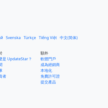
ий
Svenska
Türkçe
Tiếng Việt
中文(简体)
於
額外
是 UpdateStar？
軟體門戶
聞
成為經銷商
隊
本地化
資者
免費許可證
提交產品