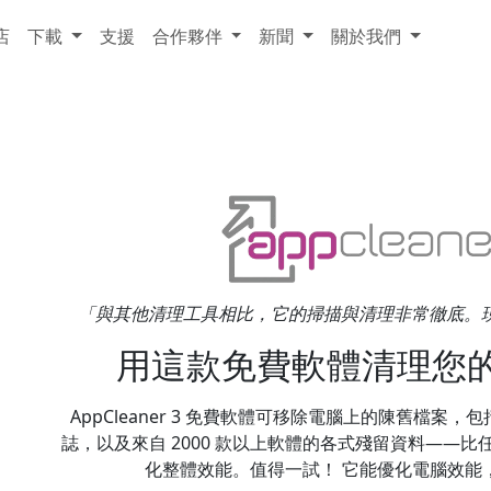
店
下載
支援
合作夥伴
新聞
關於我們
「與其他清理工具相比，它的掃描與清理非常徹底。現在我只用 Ap
用這款免費軟體清理您的 W
AppCleaner 3 免費軟體可移除電腦上的陳舊檔案，
誌，以及來自 2000 款以上軟體的各式殘留資料——
化整體效能。值得一試！ 它能優化電腦效能