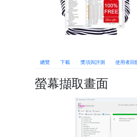
總覽
下載
獎項與評測
使用者回
螢幕擷取畫面