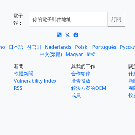
電子
報：
ano
日本語
한국어
Nederlands
Polski
Português
Русск
中文(繁體)
Magyar
हिन्दी
新聞
與我們工作
關
軟體新聞
合作夥伴
什麼
Vulnerability Index
廣告投放
新
RSS
解決方案的OEM
團
成員
投