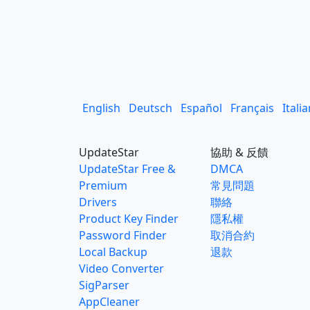
English
Deutsch
Español
Français
Itali
UpdateStar
協助 & 反饋
UpdateStar Free &
DMCA
Premium
常見問題
Drivers
聯絡
Product Key Finder
隱私權
Password Finder
取消合約
Local Backup
退款
Video Converter
SigParser
AppCleaner