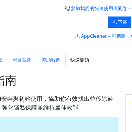
參加我們的快速使用者問卷－
下載
AppCleaner – 可攜版，
饋
螢幕截圖
協助我們
快速開始
門指南
er 的安裝與初始使用，協助你有效找出並移除過
，強化隱私保護並維持最佳效能。