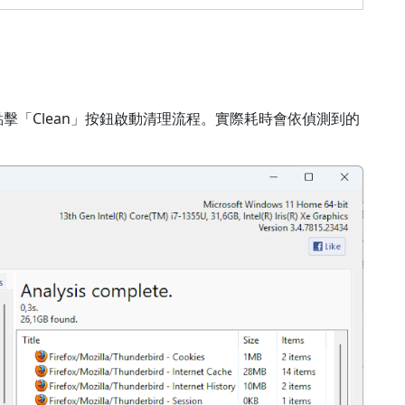
擊「Clean」按鈕啟動清理流程。實際耗時會依偵測到的