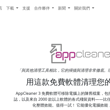
店
下載
支援
合作夥伴
新聞
關於我們
「與其他清理工具相比，它的掃描與清理非常徹底。現在我只用 Ap
用這款免費軟體清理您的 W
AppCleaner 3 免費軟體可移除電腦上的陳舊檔案，
誌，以及來自 2000 款以上軟體的各式殘留資料——
化整體效能。值得一試！ 它能優化電腦效能