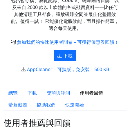
包括暫存檔、瀏覽記錄、Cookie、網際網路日誌，以
及來自 2000 款以上軟體的各式殘留資料——比任何
其他清理工具都多。釋放磁碟空間並最佳化整體效
能。值得一試！ 它能優化電腦效能，而且操作簡單，
適合每天使用。
參加我們的快速使用者問卷－可獲得優惠券回饋！
下載
AppCleaner – 可攜版，免安裝 – 500 KB
總覽
下載
獎項與評測
使用者回饋
螢幕截圖
協助我們
快速開始
使用者推薦與回饋