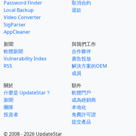
Password Finder
取消合約
Local Backup
退款
Video Converter
SigParser
AppCleaner
新聞
與我們工作
軟體新聞
合作夥伴
Vulnerability Index
廣告投放
RSS
解決方案的OEM
成員
關於
額外
什麼是 UpdateStar？
軟體門戶
新聞
成為經銷商
團隊
本地化
投資者
免費許可證
提交產品
© 2008 - 2026 UpdateStar