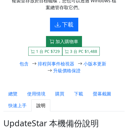
複製並存放於目標磁碟，您也可以透過 Windows 檔
案總管存取它們。
下載
加入購物車
1 台 PC $729
3 台 PC $1,488
包含
排程與事件檢視器
小版本更新
升級價格保證
總覽
使用情境
購買
下載
螢幕截圖
快速上手
說明
UpdateStar 本機備份說明