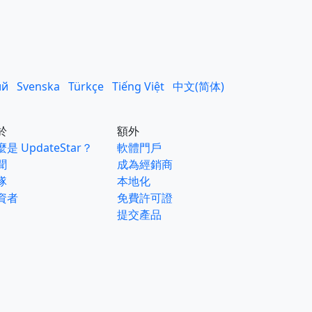
ий
Svenska
Türkçe
Tiếng Việt
中文(简体)
於
額外
是 UpdateStar？
軟體門戶
聞
成為經銷商
隊
本地化
資者
免費許可證
提交產品