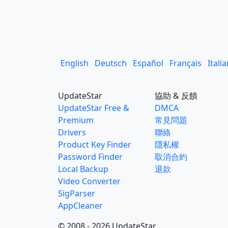
English
Deutsch
Español
Français
Itali
UpdateStar
協助 & 反饋
UpdateStar Free &
DMCA
Premium
常見問題
Drivers
聯絡
Product Key Finder
隱私權
Password Finder
取消合約
Local Backup
退款
Video Converter
SigParser
AppCleaner
© 2008 - 2026 UpdateStar