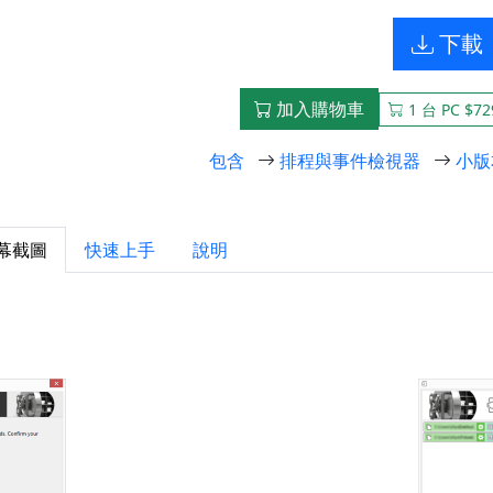
下載
加入購物車
1 台 PC $72
包含
排程與事件檢視器
小版
幕截圖
快速上手
說明