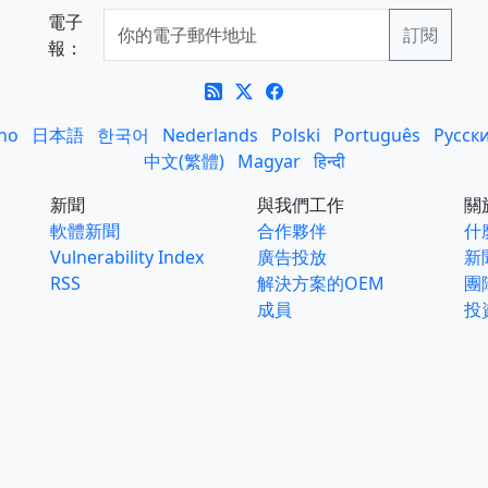
電子
報：
ano
日本語
한국어
Nederlands
Polski
Português
Русск
中文(繁體)
Magyar
हिन्दी
新聞
與我們工作
關
軟體新聞
合作夥伴
什麼
Vulnerability Index
廣告投放
新
RSS
解決方案的OEM
團
成員
投