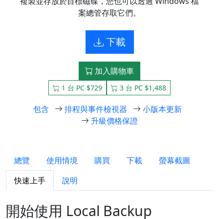
複製並存放於目標磁碟，您也可以透過 Windows 檔
案總管存取它們。
下載
加入購物車
1 台 PC $729
3 台 PC $1,488
包含
排程與事件檢視器
小版本更新
升級價格保證
總覽
使用情境
購買
下載
螢幕截圖
快速上手
說明
開始使用 Local Backup