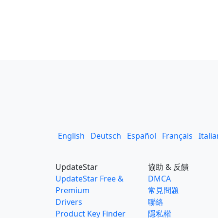
English
Deutsch
Español
Français
Itali
UpdateStar
協助 & 反饋
UpdateStar Free &
DMCA
Premium
常見問題
Drivers
聯絡
Product Key Finder
隱私權