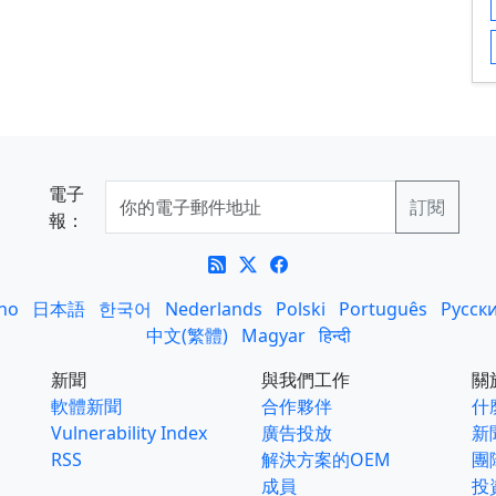
電子
報：
ano
日本語
한국어
Nederlands
Polski
Português
Русск
中文(繁體)
Magyar
हिन्दी
新聞
與我們工作
關
軟體新聞
合作夥伴
什麼
Vulnerability Index
廣告投放
新
RSS
解決方案的OEM
團
成員
投