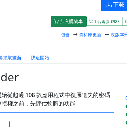
下載
加入購物車
1 台電腦 $988
包含
資料庫更新
次版本
幕擷取畫面
快速開始
nder
er，開始從超過 108 款應用程式中復原遺失的密碼
整授權之前，先評估軟體的功能。