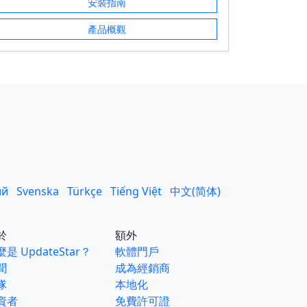
安裝指南
產品概觀
ий
Svenska
Türkçe
Tiếng Việt
中文(简体)
於
額外
是 UpdateStar？
軟體門戶
聞
成為經銷商
隊
本地化
資者
免費許可證